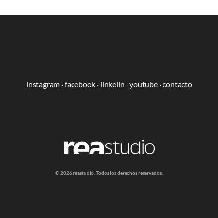
instagram
·
facebook
·
linkelin
·
youtube
·
contacto
​​© 2026 reastudio. Todos los derechos reservados.