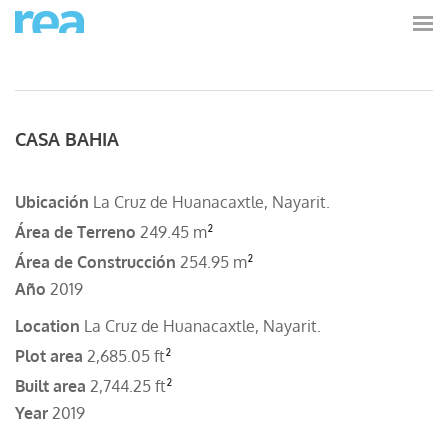
CASA BAHIA
Ubicación
La Cruz de Huanacaxtle, Nayarit.
²
Área de Terreno
249.45 m
²
Área de Construcción
254.95 m
Año
2019
Location
La Cruz de Huanacaxtle, Nayarit.
²
Plot area
2,685.05 ft
²
Built area
2,744.25 ft
Year
2019