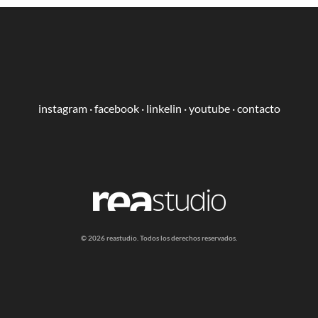
instagram
·
facebook
·
linkelin
·
youtube
·
contacto
​​© 2026 reastudio. Todos los derechos reservados.