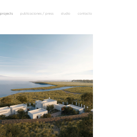
projects
publicaciones / press
studio
contacto
VILLA CELESTE