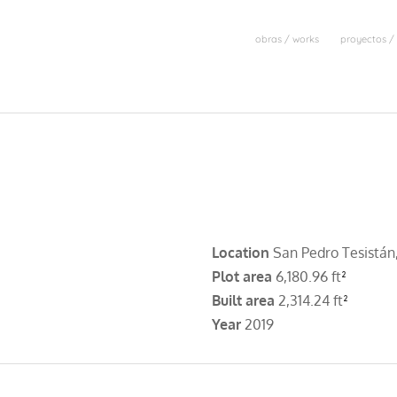
obras / works
proyectos / 
Location
San Pedro Tesistán, 
Plot area
6,180.96 ft
²
Built area
2,314.24 ft
²
Year
2019