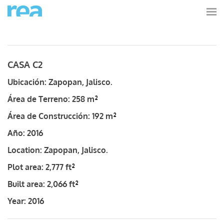
CASA C2
Ubicación:
Zapopan, Jalisco.
²
Área de Terreno:
258 m
²
Área de Construcción:
192 m
Año:
2016
Location:
Zapopan, Jalisco.
²
Plot area: 2,777 ft
²
Built area: 2,066 ft
Year:
2016