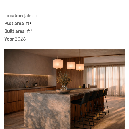
Location
Jalisco.
Plot area
ft
²
Built area
ft
²
Year
2026